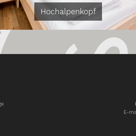
Hochalpenkopf
ge
E
E-mai