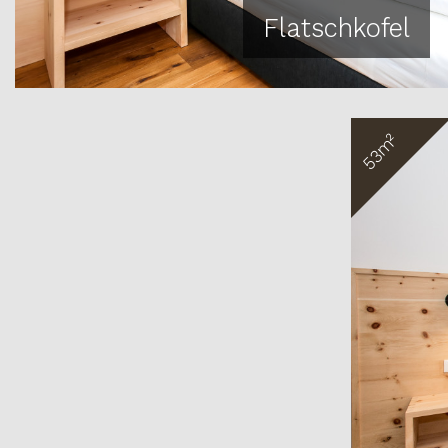
Flatschkofel
53m²