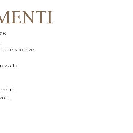
AMENTI
16,
a.
vostre vacanze.
rezzata,
ambini,
volo,