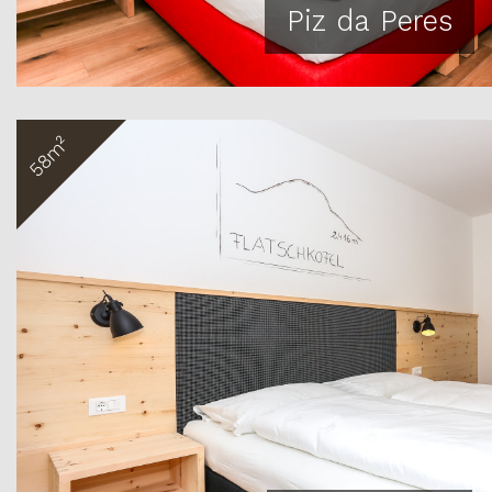
Piz da Peres
58m²