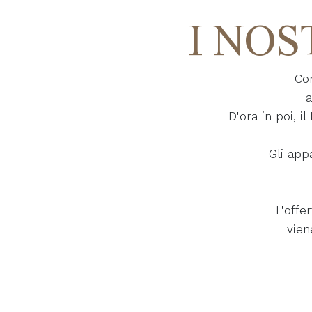
I NOS
Co
a
D'ora in poi, 
Gli app
L'offe
vien