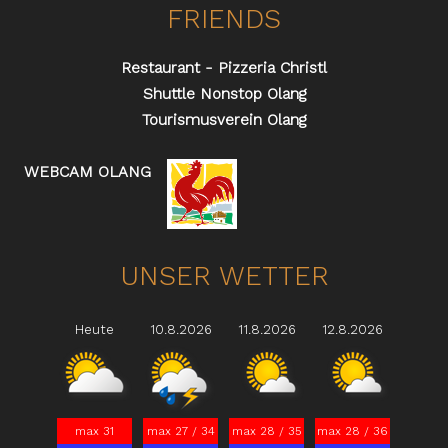
FRIENDS
Restaurant - Pizzeria Christl
Shuttle Nonstop Olang
Tourismusverein Olang
WEBCAM OLANG
UNSER WETTER
Heute
10.8.2026
11.8.2026
12.8.2026
max 31
max 27 / 34
max 28 / 35
max 28 / 36